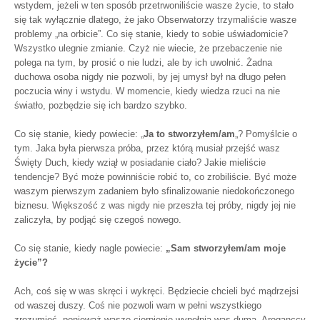
wstydem, jeżeli w ten sposób przetrwoniliście wasze życie, to stało
się tak wyłącznie dlatego, że jako Obserwatorzy trzymaliście wasze
problemy „na orbicie”. Co się stanie, kiedy to sobie uświadomicie?
Wszystko ulegnie zmianie. Czyż nie wiecie, że przebaczenie nie
polega na tym, by prosić o nie ludzi, ale by ich uwolnić. Żadna
duchowa osoba nigdy nie pozwoli, by jej umysł był na długo pełen
poczucia winy i wstydu. W momencie, kiedy wiedza rzuci na nie
światło, pozbędzie się ich bardzo szybko.
Co się stanie, kiedy powiecie: „
Ja to stworzyłem/am
„? Pomyślcie o
tym. Jaka była pierwsza próba, przez którą musiał przejść wasz
Święty Duch, kiedy wziął w posiadanie ciało? Jakie mieliście
tendencje? Być może powinniście robić to, co zrobiliście. Być może
waszym pierwszym zadaniem było sfinalizowanie niedokończonego
biznesu. Większość z was nigdy nie przeszła tej próby, nigdy jej nie
zaliczyła, by podjąć się czegoś nowego.
Co się stanie, kiedy nagle powiecie:
„Sam stworzyłem/am moje
życie”?
Ach, coś się w was skręci i wykręci. Będziecie chcieli być mądrzejsi
od waszej duszy. Coś nie pozwoli wam w pełni wszystkiego
zrozumieć, ponieważ wasze cierpienie wypełnia was dumą. Aroganccy