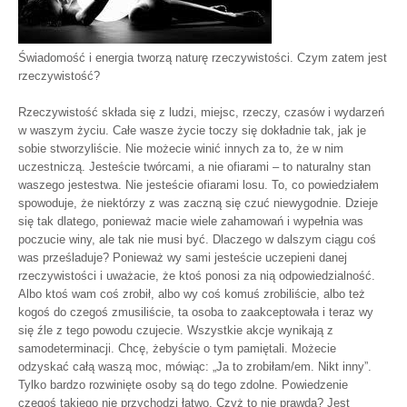
Świadomość i energia tworzą naturę rzeczywistości. Czym zatem jest
rzeczywistość?
Rzeczywistość składa się z ludzi, miejsc, rze­czy, czasów i wydarzeń
w waszym życiu. Całe wasze życie toczy się dokładnie tak, jak je
sobie stworzyliście. Nie możecie winić innych za to, że w nim
uczestniczą. Jesteście twórcami, a nie ofiarami – to naturalny stan
waszego jestestwa. Nie jesteście ofiarami losu. To, co powiedziałem
spowoduje, że niektórzy z was zaczną się czuć niewygodnie. Dzieje
się tak dlatego, ponieważ macie wiele zahamowań i wypełnia was
poczucie winy, ale tak nie musi być. Dlaczego w dalszym ciągu coś
was prześladuje? Ponieważ wy sami jesteście uczepieni danej
rzeczywistości i uważacie, że ktoś ponosi za nią odpowiedzialność.
Albo ktoś wam coś zrobił, albo wy coś komuś zrobiliście, albo też
kogoś do czegoś zmusiliście, ta osoba to zaakceptowała i teraz wy
się źle z tego powodu czujecie. Wszystkie akcje wynikają z
samodeterminacji. Chcę, żebyście o tym pamiętali. Możecie
odzyskać całą waszą moc, mówiąc: „Ja to zrobiłam/em. Nikt inny”.
Tylko bardzo rozwinięte osoby są do tego zdolne. Powiedzenie
czegoś takiego nie przychodzi łatwo. Czyż to nie prawda? Jest