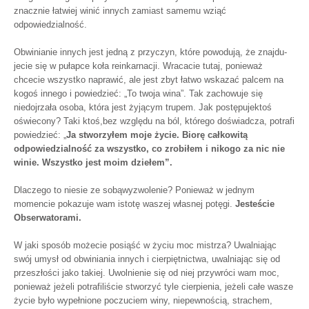
znacznie łatwiej winić innych zamiast samemu wziąć
odpowiedzialność.
Obwinianie innych jest jedną z przyczyn, które powodują, że znajdu­
jecie się w pułapce koła reinkarnacji. Wracacie tutaj, ponieważ
chcecie wszystko naprawić, ale jest zbyt łatwo wskazać palcem na
kogoś innego i powiedzieć: „To twoja wina”. Tak zachowuje się
niedojrzała osoba, która jest żyjącym trupem. Jak postępujektoś
oświecony? Taki ktoś,bez względu na ból, którego doświadcza, potrafi
powiedzieć: „
Ja stworzyłem moje życie. Biorę całkowitą
odpowiedzialność za wszystko, co zrobiłem i nikogo za nic nie
winie. Wszystko jest moim dziełem”.
Dlaczego to niesie ze sobąwyzwolenie? Ponieważ w jednym
momencie pokazuje wam istotę waszej własnej potęgi.
Jesteście
Obserwatorami.
W jaki sposób możecie posiąść w życiu moc mistrza? Uwalniając
swój umysł od obwiniania innych i cierpiętnictwa, uwalniając się od
przeszłości jako takiej. Uwolnienie się od niej przywróci wam moc,
ponieważ jeżeli potrafiliście stworzyć tyle cierpienia, jeżeli całe wasze
życie było wypeł­nione poczuciem winy, niepewnością, strachem,