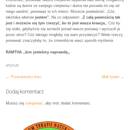
ludzie są dumni ze swojego cierpienia i duma nie pozwala im się od
niego uwolnić, ponieważ to ich mierzi. Możecie powiedzieć: „Cóż,
taki/taka właśnie
jestem”.
Na co odpowiem: „
Z całą pewnością tak
jest i możecie się tym cieszyć, bo to jest wasza kreacja
„. Cóż by
się stało, gdybyście się wznieśli ponad wasze postawy i wyrzucili je
przez okno? Cóż takiego mogłoby się wam przydarzyć? Wiele rzeczy,
ponieważ znaczyłoby to, że zmieniliście wasz sposób myślenia.
RAMTHA ,,kim jesteśmy naprawdę,,
artykuły
Post
←
Przeciwności losu
Mali tyrani
→
navigation
Dodaj komentarz
Musisz się
zalogować
, aby móc dodać komentarz.