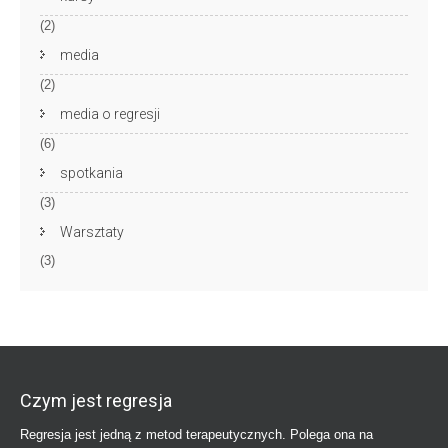
(2)
media
(2)
media o regresji
(6)
spotkania
(3)
Warsztaty
(3)
Czym jest regresja
Regresja jest jedną z metod terapeutycznych. Polega ona na