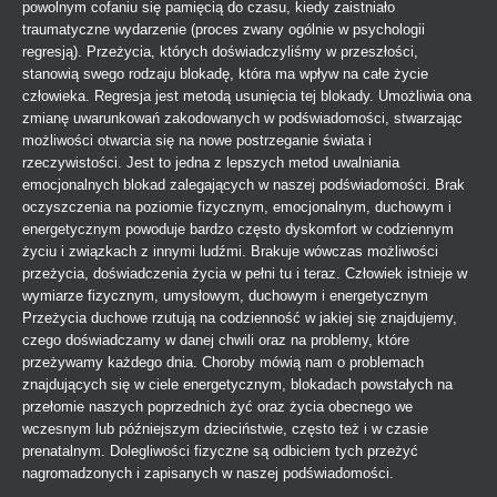
powolnym cofaniu się pamięcią do czasu, kiedy zaistniało
traumatyczne wydarzenie (proces zwany ogólnie w psychologii
regresją). Przeżycia, których doświadczyliśmy w przeszłości,
stanowią swego rodzaju blokadę, która ma wpływ na całe życie
człowieka. Regresja jest metodą usunięcia tej blokady. Umożliwia ona
zmianę uwarunkowań zakodowanych w podświadomości, stwarzając
możliwości otwarcia się na nowe postrzeganie świata i
rzeczywistości. Jest to jedna z lepszych metod uwalniania
emocjonalnych blokad zalegających w naszej podświadomości. Brak
oczyszczenia na poziomie fizycznym, emocjonalnym, duchowym i
energetycznym powoduje bardzo często dyskomfort w codziennym
życiu i związkach z innymi ludźmi. Brakuje wówczas możliwości
przeżycia, doświadczenia życia w pełni tu i teraz. Człowiek istnieje w
wymiarze fizycznym, umysłowym, duchowym i energetycznym
Przeżycia duchowe rzutują na codzienność w jakiej się znajdujemy,
czego doświadczamy w danej chwili oraz na problemy, które
przeżywamy każdego dnia. Choroby mówią nam o problemach
znajdujących się w ciele energetycznym, blokadach powstałych na
przełomie naszych poprzednich żyć oraz życia obecnego we
wczesnym lub późniejszym dzieciństwie, często też i w czasie
prenatalnym. Dolegliwości fizyczne są odbiciem tych przeżyć
nagromadzonych i zapisanych w naszej podświadomości.