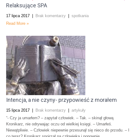
Relaksujące SPA
17 lipca 2017
|
Brak komentarzy
|
spotkania
Read More »
Intencja, a nie czyny- przypowieść z morałem
15 lipca 2017
|
Brak komentarzy
|
artykuły
“- Czy ja umarłem? – zapytał człowiek. – Tak. – skinął głową
Kronikarz, nie odrywając oczu od wielkiej księgi. – Umarłeś.
Niewątpliwie. – Człowiek niepewnie przesunął się nieco do przodu. – I
co teraz? Kronikarz spojrzał na człowieka i ponownie