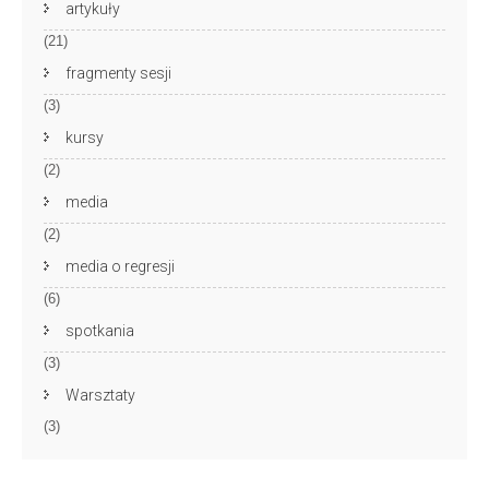
artykuły
(21)
fragmenty sesji
(3)
kursy
(2)
media
(2)
media o regresji
(6)
spotkania
(3)
Warsztaty
(3)