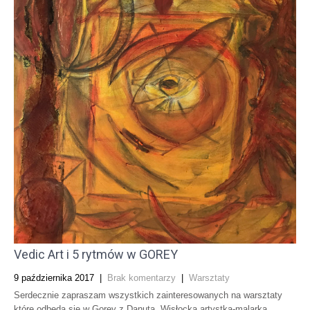
Vedic Art i 5 rytmów w GOREY
9 października 2017
|
Brak komentarzy
|
Warsztaty
Serdecznie zapraszam wszystkich zainteresowanych na warsztaty
które odbędą sie w Gorey z Danutą Wisłocką artystką-malarką.