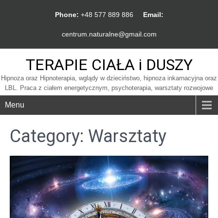
Phone:
+48 577 889 886
Email:
centrum.naturalne@gmail.com
TERAPIE CIAŁA i DUSZY
Hipnoza oraz Hipnoterapia, wglądy w dzieciństwo, hipnoza inkarnacyjna oraz
LBL. Praca z ciałem energetycznym, psychoterapia, warsztaty rozwojowe
Menu
Category: Warsztaty