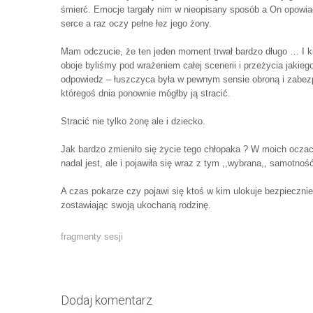
śmierć. Emocje targały nim w nieopisany sposób a On opowiada
serce a raz oczy pełne łez jego żony.
Mam odczucie, że ten jeden moment trwał bardzo długo … I ki
oboje byliśmy pod wrażeniem całej scenerii i przeżycia jakie
odpowiedz – łuszczyca była w pewnym sensie obroną i zabe
któregoś dnia ponownie mógłby ją stracić.
Stracić nie tylko żonę ale i dziecko.
Jak bardzo zmieniło się życie tego chłopaka ? W moich oczach
nadal jest, ale i pojawiła się wraz z tym ,,wybrana,, samotnoś
A czas pokarze czy pojawi się ktoś w kim ulokuje bezpiecznie 
zostawiając swoją ukochaną rodzinę.
fragmenty sesji
Post
navigation
Dodaj komentarz