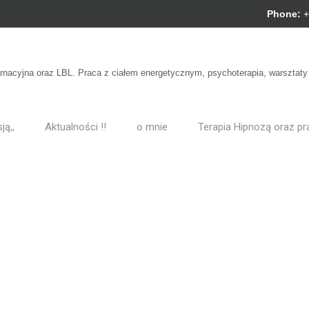
Phone:
+
arnacyjna oraz LBL. Praca z ciałem energetycznym, psychoterapia, warsztat
ją,,
Aktualności !!
o mnie
Terapia Hipnozą oraz pr