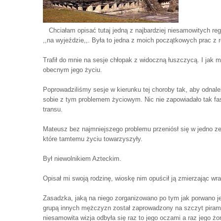
Chciałam opisać tutaj jedną z najbardziej niesamowitych re
,,na wyjeździe,,. Była to jedna z moich początkowych prac z r
Trafił do mnie na sesje chłopak z widoczną łuszczycą. I jak
obecnym jego życiu.
Poprowadziliśmy sesje w kierunku tej choroby tak, aby odnal
sobie z tym problemem życiowym. Nic nie zapowiadało tak fa
transu.
Mateusz bez najmniejszego problemu przeniósł się w jedno ze
które tamtemu życiu towarzyszyły.
Był niewolnikiem Azteckim.
Opisał mi swoją rodzinę, wioskę nim opuścił ją zmierzając w
Zasadzka, jaką na niego zorganizowano po tym jak porwano je
grupą innych mężczyzn został zaprowadzony na szczyt piramid
niesamowita wizja odbyła się raz to jego oczami a raz jego żo