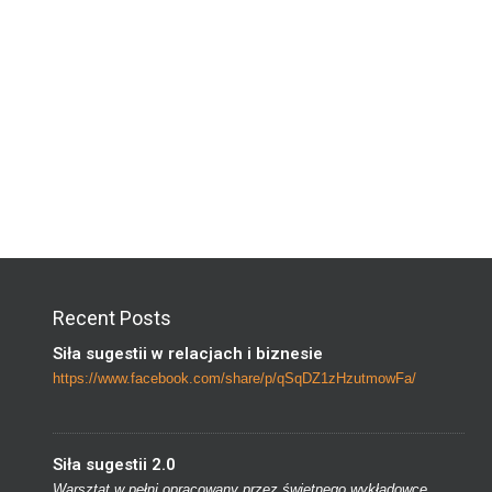
Recent Posts
Siła sugestii w relacjach i biznesie
https://www.facebook.com/share/p/qSqDZ1zHzutmowFa/
Siła sugestii 2.0
Warsztat w pełni opracowany przez świetnego wykładowcę