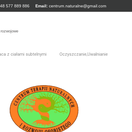
48 577 889 886
Email:
centrum.naturalne@gmail.com
y rozwojowe
aca z ciałami subtelnymi
Oczyszczanie,Uwalnianie