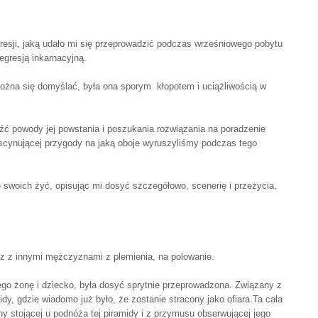
gresji, jaką udało mi się przeprowadzić podczas wrześniowego pobytu
egresją inkarnacyjną.
 można się domyślać, była ona sporym kłopotem i uciążliwością w
eźć powody jej powstania i poszukania rozwiązania na poradzenie
scynującej przygody na jaką oboje wyruszyliśmy podczas tego
 swoich żyć, opisując mi dosyć szczegółowo, scenerię i przeżycia,
raz z innymi mężczyznami z plemienia, na polowanie.
go żonę i dziecko, była dosyć sprytnie przeprowadzona. Związany z
y, gdzie wiadomo już było, że zostanie stracony jako ofiara.Ta cała
ny stojącej u podnóża tej piramidy i z przymusu obserwującej jego