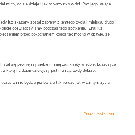
ł mi to, co się dzieje i jak to wszystko widzi. Raz jego walące
edy już skazany został zabrany z tamtego życia i miejsca, długo
go oboje doświadczyliśmy podczas tego spotkania. Znał już
zpieczeniem przed pokochaniem kogoś tak mocno w obawie, że
 stał się pewniejszy siebie i mniej zamknięty w sobie. Łuszczyca
ć, z którą na dzień dzisiejszy jest mu naprawdę dobrze.
uczucia i nie będzie już bał się tak bardzo jak w tamtym życiu
Przeciwności losu
→