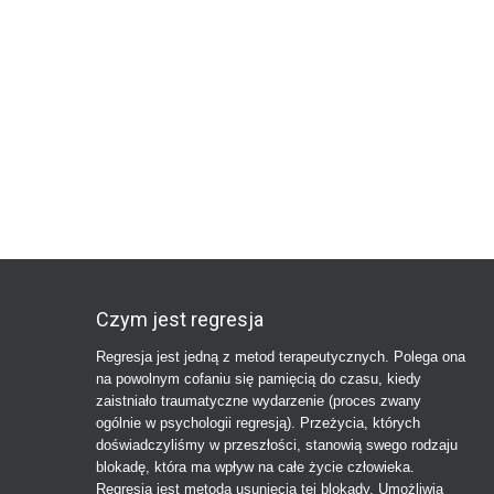
Czym jest regresja
Regresja jest jedną z metod terapeutycznych. Polega ona
na powolnym cofaniu się pamięcią do czasu, kiedy
zaistniało traumatyczne wydarzenie (proces zwany
ogólnie w psychologii regresją). Przeżycia, których
doświadczyliśmy w przeszłości, stanowią swego rodzaju
blokadę, która ma wpływ na całe życie człowieka.
Regresja jest metodą usunięcia tej blokady. Umożliwia