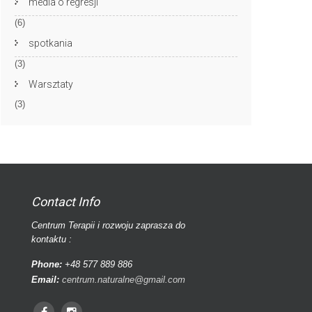
media o regresji
(6)
spotkania
(3)
Warsztaty
(3)
Contact Info
Centrum Terapii i rozwoju zaprasza do
kontaktu :
Phone:
+48 577 889 886
Email:
centrum.naturalne@gmail.com